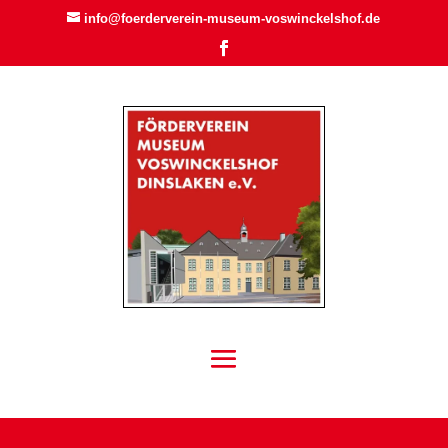
info@foerderverein-museum-voswinckelshof.de