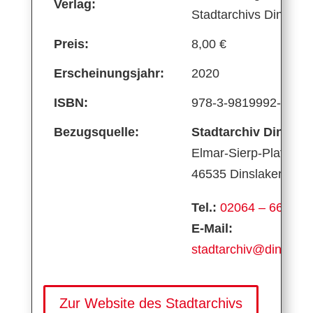
Verlag:
Stadtarchivs Dinslak
Preis:
8,00 €
Erscheinungsjahr:
2020
ISBN:
978-3-9819992-1-1
Bezugsquelle:
Stadtarchiv Dinslak
Elmar-Sierp-Platz 1
46535 Dinslaken
Tel.:
02064 – 66729
E-Mail:
stadtarchiv@dinslake
Zur Website des Stadtarchivs