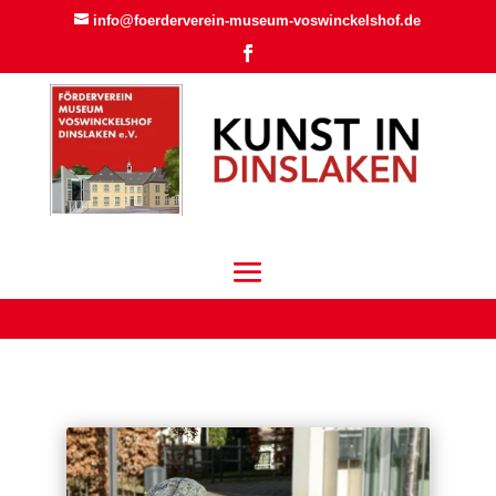
info@foerderverein-museum-voswinckelshof.de