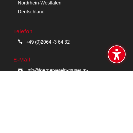
Nordrhein-Westfalen
Deutschland
Telefon
+49 (0)2064 -3 64 32
E-Mail
info@foerderverein-museum-
voswinckelshof.de
Neuste Beiträge
Tafeln zur Stadtgeschichte
Öffentliche Führung und falscher Kaviar im
Rahmen der Ausstellung „Küche Kochen