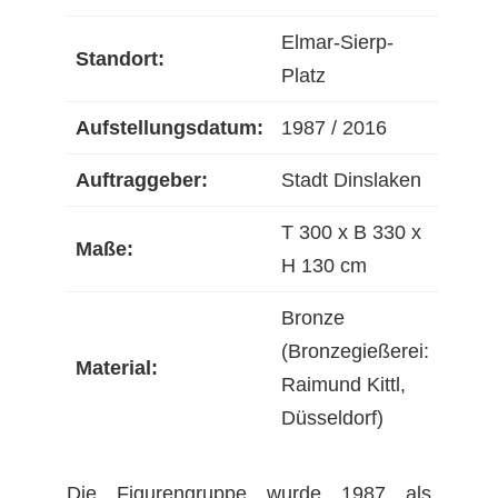
Elmar-Sierp-
Standort:
Platz
Aufstellungsdatum:
1987 / 2016
Auftraggeber:
Stadt Dinslaken
T 300 x B 330 x
Maße:
H 130 cm
Bronze
(Bronzegießerei:
Material:
Raimund Kittl,
Düsseldorf)
Die Figurengruppe wurde 1987 als